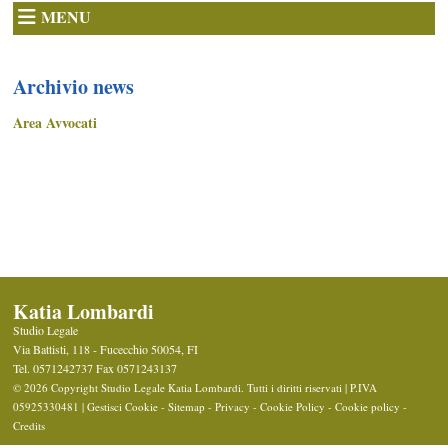
MENU
Archivio news
Area Avvocati
Katia Lombardi
Studio Legale
Via Battisti, 118 -
Fucecchio
50054
,
FI
Tel.
0571242737
Fax
0571243137
© 2026 Copyright Studio Legale Katia Lombardi. Tutti i diritti riservati | P.IVA
05925330481 |
Gestisci Cookie
-
Sitemap
-
Privacy
-
Cookie Policy
-
Cookie policy
-
Credits